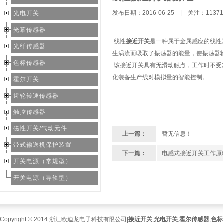
发布日期：2016-06-25
|
关注：
11371
光电开关
光幕传感器
线性
接近开关
是一种属于金属感应的线性
光纤传感器
生涡流而吸取了振荡器的能量，使振荡器
色标传感器
该接近开关具有无滑动触点，工作时不受
化装备生产线对模拟量的智能控制。
霍尔开关
齿轮转速传感器
触控传感器
磁性开关/气动元件
上一篇：
暂无信息！
带式输送机保护装置
下一篇：
电感式接近开关工作原
开关电源（常规型）
开关电源（导轨型）
Copyright © 2014 浙江欧迪龙电子科技有限公司|
接近开关
,
光电开关
,
霍尔传感器
,
色标