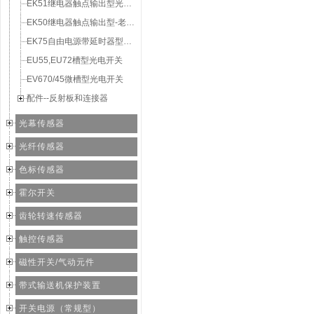
EK51继电器触点输出型光电开关
EK50继电器触点输出型-老款经济型
EK75自由电源带延时器型光电开关
EU55,EU72槽型光电开关
EV670/45微槽型光电开关
配件--反射板和连接器
光幕传感器
光纤传感器
色标传感器
霍尔开关
齿轮转速传感器
触控传感器
磁性开关/气动元件
带式输送机保护装置
开关电源（常规型）